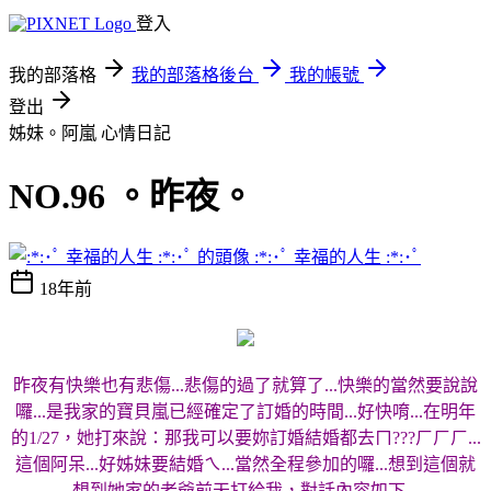
登入
我的部落格
我的部落格後台
我的帳號
登出
姊妹。阿嵐
心情日記
NO.96 。昨夜。
:*:･ﾟ 幸福的人生 :*:･ﾟ
18年前
昨夜有快樂也有悲傷...悲傷的過了就算了...快樂的當然要說說
囉...是我家的寶貝嵐已經確定了訂婚的時間...好快唷...在明年
的1/27，她打來說：那我可以要妳訂婚結婚都去ㄇ???ㄏㄏㄏ...
這個阿呆...好姊妹要結婚ㄟ...當然全程參加的囉...想到這個就
想到她家的老爺前天打給我，對話內容如下...