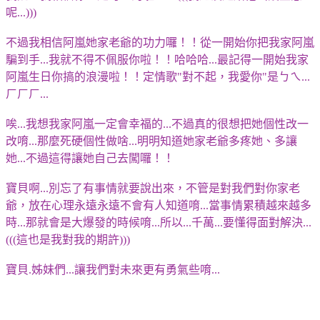
呢...)))
不過我相信阿嵐她家老爺的功力囉！！從一開始你把我家阿嵐
騙到手...我就不得不佩服你啦！！哈哈哈...最記得一開始我家
阿嵐生日你搞的浪漫啦！！定情歌"對不起，我愛你"是ㄅㄟ...
ㄏㄏㄏ...
唉...我想我家阿嵐一定會幸福的...不過真的很想把她個性改一
改唷...那麼死硬個性做啥...明明知道她家老爺多疼她、多讓
她...不過這得讓她自己去闖囉！！
寶貝啊...別忘了有事情就要說出來，不管是對我們對你家老
爺，放在心理永遠永遠不會有人知道唷...當事情累積越來越多
時...那就會是大爆發的時候唷...所以...千萬...要懂得面對解決...
(((這也是我對我的期許)))
寶貝.姊妹們...讓我們對未來更有勇氣些唷...