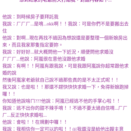
他說：到時候房子要拜託我
我說：ㄏㄏㄏ...是唷...okk啊！！我說：可是你們不是要搬出去
住
他說：對啊...現在再找不過因為想說還是要整理一個新娘房出
來，而且我家那隻指定要妳。
我說：好好好...就大概問他一下近況，順便問他求婚沒
ㄏㄏㄏ...他說：阿嵐很在意他沒跟他求婚
我說：有啊！！阿嵐有跟我說，可是我跟阿嵐說你超常跟他求
婚的說
然後阿嵐家老爺就自己說不過那些真的是不太正式呢！！
我又說：也是啦！！那還不趕快快快求婚一下，免得新娘跑掉
囉！！
你知道他說啥ㄇ???他說：阿嵐已經逃不他的手掌心啦！！
我說：逃不出你的甜不辣手唷！！不過不要太過自信唷...ㄏㄏ
ㄏ...反正快快求婚啦...
他說：會啦！！在規劃中囉！！
我說：我相信你一定可以的啦！！(((我還沒是給他出餿主意