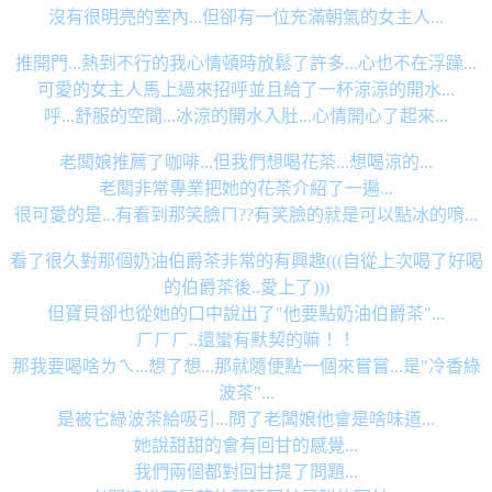
沒有很明亮的室內...但卻有一位充滿朝氣的女主人...
推開門...熱到不行的我心情頓時放鬆了許多...心也不在浮躁...
可愛的女主人馬上過來招呼並且給了一杯涼涼的開水...
呼...舒服的空間...冰涼的開水入肚...心情開心了起來...
老闆娘推薦了咖啡...但我們想喝花茶...想喝涼的...
老闆非常專業把她的花茶介紹了一遍...
很可愛的是...有看到那笑臉ㄇ??有笑臉的就是可以點冰的唷...
看了很久對那個奶油伯爵茶非常的有興趣(((自從上次喝了好喝
的伯爵茶後..愛上了)))
但寶貝卻也從她的口中說出了"他要點奶油伯爵茶"...
ㄏㄏㄏ..還蠻有默契的嘛！！
那我要喝啥ㄌㄟ...想了想...那就隨便點一個來嘗嘗...是"冷香綠
波茶"...
是被它綠波茶給吸引...問了老闆娘他會是啥味道...
她說甜甜的會有回甘的感覺...
我們兩個都對回甘提了問題...