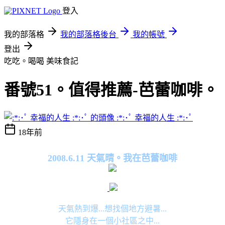
登入
我的部落格
我的部落格後台
我的帳號
登出
吃吃。喝喝
美味食記
番號51。值得推薦-芭蕾咖啡。
:*:･ﾟ 幸福的人生 :*:･ﾟ
18年前
2008.6.11 天氣晴。我在芭蕾咖啡
天氣熱到爆...想找個地方避暑...
它隱身在一個小社區之中...