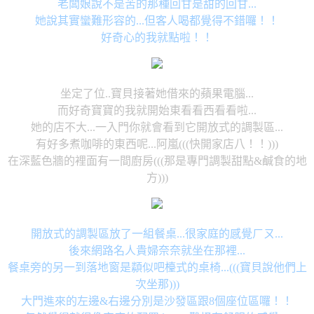
老闆娘說不是苦的那種回甘是甜的回甘...
她說其實蠻難形容的...但客人喝都覺得不錯囉！！
好奇心的我就點啦！！
坐定了位..寶貝接著她借來的蘋果電腦...
而好奇寶寶的我就開始東看看西看看啦...
她的店不大...一入門你就會看到它開放式的調製區...
有好多煮咖啡的東西呢...阿嵐(((快開家店八！！)))
在深藍色牆的裡面有一間廚房(((那是專門調製甜點&鹹食的地
方)))
開放式的調製區放了一組餐桌...很家庭的感覺ㄏㄡ...
後來網路名人貴婦奈奈就坐在那裡...
餐桌旁的另一到落地窗是纇似吧檯式的桌椅...(((寶貝說他們上
次坐那)))
大門進來的左邊&右邊分別是沙發區跟8個座位區囉！！