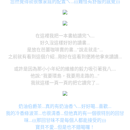
忽然覺得就很像家庭的配置ㄟ...(((難怪有舒服的感覺)))
在這裡我把一本書給讀完ㄟ...
好久沒這樣好好的讀書...
是放在芭蕾咖啡賣的書..."說走就走"...
之前就有看到這個介紹...剛好在這看到便將他拿來讀讀...
或許是因為那小小年紀的維維的毅力吸引著我八....
他說:"我要環島，我要用走路的..."
我就這樣一頁一頁的把它讀完了...
奶油伯爵茶...真的有奶油香ㄟ...好好喝...喜歡...
我的冷香綠波茶...也很清香...但他真的有一個很特別的回甘
味...(((那回甘味不是每個人都能接受的)))
寶貝不愛...但是也不錯喝囉！